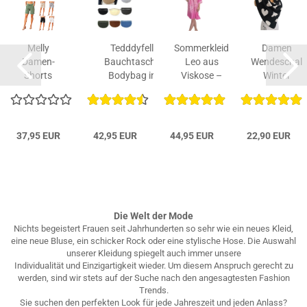
Melly
Tedddyfell
Sommerkleid
Damen
Damen-
Bauchtasche
Leo aus
Wendeschal
Shorts
Bodybag in
Viskose –
Winter
im 5-
verschiedenen...
leicht, edel,...
Dreiecktuch
Pocket-
Herz...
Style
aus...
37,95 EUR
42,95 EUR
44,95 EUR
22,90 EUR
Die Welt der Mode
Nichts begeistert Frauen seit Jahrhunderten so sehr wie ein neues Kleid,
eine neue Bluse, ein schicker Rock oder eine stylische Hose. Die Auswahl
unserer Kleidung spiegelt auch immer unsere
Individualität und Einzigartigkeit wieder. Um diesem Anspruch gerecht zu
werden, sind wir stets auf der Suche nach den angesagtesten Fashion
Trends.
Sie suchen den perfekten Look für jede Jahreszeit und jeden Anlass?