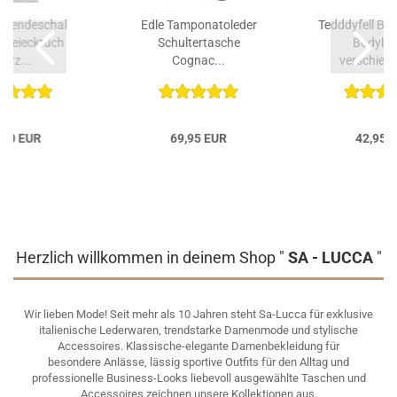
Wendeschal
Edle Tamponatoleder
Tedddyfell Ba
 Dreiecktuch
Schultertasche
Bodybag
erz...
Cognac...
verschiede
,90 EUR
69,95 EUR
42,95 
Herzlich willkommen in deinem Shop "
SA - LUCCA
"
Wir lieben Mode! Seit mehr als 10 Jahren steht Sa-Lucca für exklusive
italienische Lederwaren, trendstarke Damenmode und stylische
Accessoires. Klassische-elegante Damenbekleidung für
besondere Anlässe, lässig sportive Outfits für den Alltag und
professionelle Business-Looks liebevoll ausgewählte Taschen und
Accessoires zeichnen unsere Kollektionen aus.