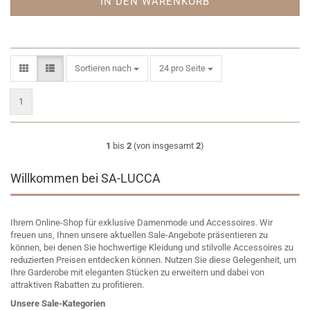
IN DEN WARENKORB
Sortieren nach
pro Seite
Sortieren nach
24 pro Seite
1
1
bis
2
(von insgesamt
2
)
Willkommen bei SA-LUCCA
Ihrem Online-Shop für exklusive Damenmode und Accessoires. Wir
freuen uns, Ihnen unsere aktuellen Sale-Angebote präsentieren zu
können, bei denen Sie hochwertige Kleidung und stilvolle Accessoires zu
reduzierten Preisen entdecken können. Nutzen Sie diese Gelegenheit, um
Ihre Garderobe mit eleganten Stücken zu erweitern und dabei von
attraktiven Rabatten zu profitieren.
Unsere Sale-Kategorien