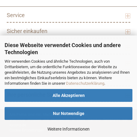
Service
Sicher einkaufen
Diese Webseite verwendet Cookies und andere
Onlineshop
Technologien
Wir verwenden Cookies und ähnliche Technologien, auch von
Wir versenden mit:
Drittanbietern, um die ordentliche Funktionsweise der Website zu
gewährleisten, die Nutzung unseres Angebotes zu analysieren und Ihnen
ein bestmögliches Einkaufserlebnis bieten zu können. Weitere
Informationen
Informationen finden Sie in unserer
Datenschutzerklärung
.
Ihre persönliche Seite
Alle Akzeptieren
Nur Notwendige
Alle Preise sind inkl. MwSt., zzgl.
Versandkosten
Webshop erstellen
mit Gambio.de © 2026 Gambio Templates bei
xycons.de
Weitere Informationen
Cookie Einstellungen