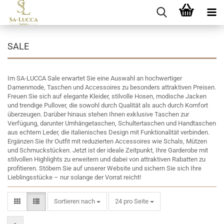
SALE
Im SA-LUCCA Sale erwartet Sie eine Auswahl an hochwertiger
Damenmode, Taschen und Accessoires zu besonders attraktiven Preisen.
Freuen Sie sich auf elegante Kleider, stilvolle Hosen, modische Jacken
und trendige Pullover, die sowohl durch Qualität als auch durch Komfort
überzeugen. Darüber hinaus stehen Ihnen exklusive Taschen zur
Verfügung, darunter Umhängetaschen, Schultertaschen und Handtaschen
aus echtem Leder, die italienisches Design mit Funktionalität verbinden.
Ergänzen Sie Ihr Outfit mit reduzierten Accessoires wie Schals, Mützen
und Schmuckstücken. Jetzt ist der ideale Zeitpunkt, Ihre Garderobe mit
stilvollen Highlights zu erweitern und dabei von attraktiven Rabatten zu
profitieren. Stöbern Sie auf unserer Website und sichern Sie sich Ihre
Lieblingsstücke – nur solange der Vorrat reicht!
Sortieren nach
pro Seite
Sortieren nach
24 pro Seite