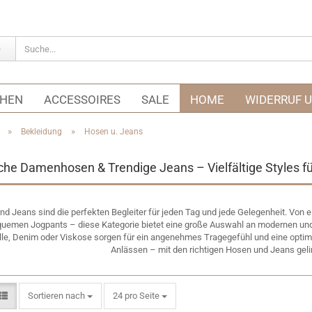
CHEN
ACCESSOIRES
SALE
HOME
WIDERRUF 
»
»
Bekleidung
Hosen u. Jeans
he Damenhosen & Trendige Jeans – Vielfältige Styles fü
d Jeans sind die perfekten Begleiter für jeden Tag und jede Gelegenheit. Von e
uemen Jogpants – diese Kategorie bietet eine große Auswahl an modernen u
e, Denim oder Viskose sorgen für ein angenehmes Tragegefühl und eine optimal
Anlässen – mit den richtigen Hosen und Jeans geli
Sortieren nach
pro Seite
Sortieren nach
24 pro Seite