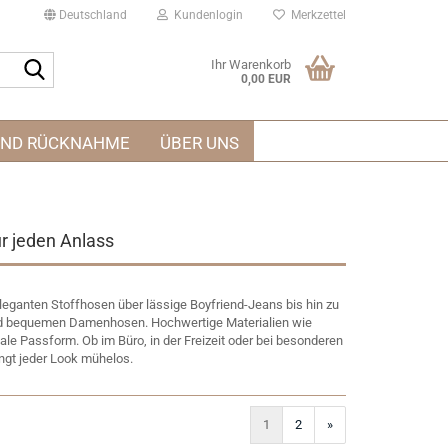
Deutschland
Kundenlogin
Merkzettel
Suche...
Ihr Warenkorb
0,00 EUR
UND RÜCKNAHME
ÜBER UNS
r jeden Anlass
leganten Stoffhosen über lässige Boyfriend-Jeans bis hin zu
nd bequemen Damenhosen. Hochwertige Materialien wie
e Passform. Ob im Büro, in der Freizeit oder bei besonderen
ngt jeder Look mühelos.
1
2
»