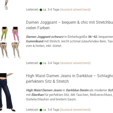
Lieferzeit:
ca. 3-4 Tage
(Ausland abweichend)
Damen Joggpant – bequem & chic mit Stretchbu
vielen Farben
Damen Joggpant schwarz
in Einheitsgröße
36–42
: bequemer
Gummibund
mit Stretch, leicht schmal zulaufendes Bein, Ta
vorn & hinten, inkl. Gürtel.
Lieferzeit:
ca. 3-4 Tage
(Ausland abweichend)
High Waist Damen Jeans in Darkblue – Schlagh
perfektem Sitz & Stretch
High Waist Damen Jeans
in
Darkblue Denim
als moderne
Sch
mit
Elasthan
für perfekten Sitz. Mit Taschen, Reißverschluss,
Gürtelschlaufen und breitem Saum.
Lieferzeit:
ca. 3-4 Tage
(Ausland abweichend)