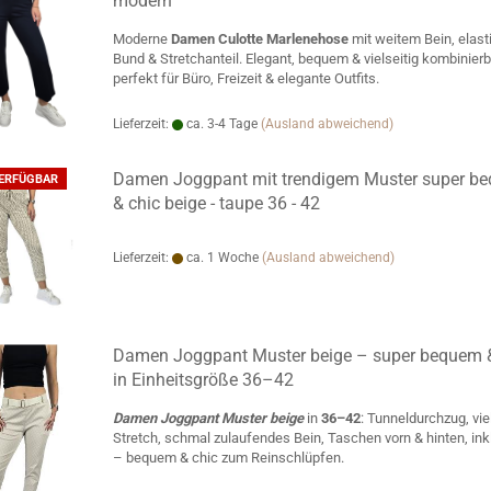
modern
Moderne
Damen Culotte Marlenehose
mit weitem Bein, elas
Bund & Stretchanteil. Elegant, bequem & vielseitig kombinierb
perfekt für Büro, Freizeit & elegante Outfits.
Lieferzeit:
ca. 3-4 Tage
(Ausland abweichend)
Damen Joggpant mit trendigem Muster super b
VERFÜGBAR
& chic beige - taupe 36 - 42
Lieferzeit:
ca. 1 Woche
(Ausland abweichend)
Damen Joggpant Muster beige – super bequem &
in Einheitsgröße 36–42
Damen Joggpant Muster beige
in
36–42
: Tunneldurchzug, vie
Stretch, schmal zulaufendes Bein, Taschen vorn & hinten, inkl
– bequem & chic zum Reinschlüpfen.