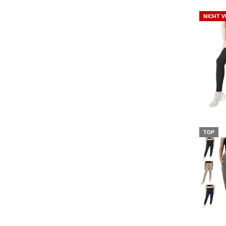
NICHT 
TOP