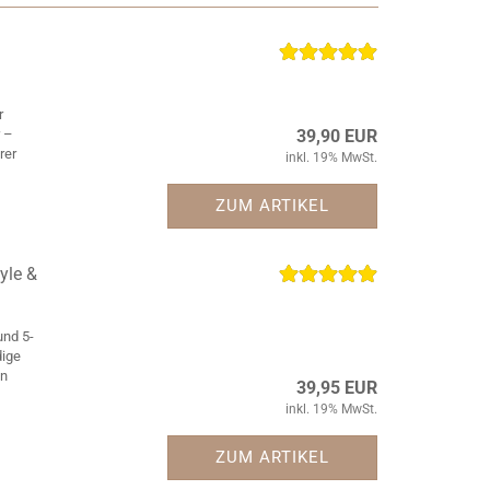
r
r –
39,90 EUR
rer
inkl. 19% MwSt.
ZUM ARTIKEL
yle &
und 5-
dige
en
39,95 EUR
inkl. 19% MwSt.
ZUM ARTIKEL