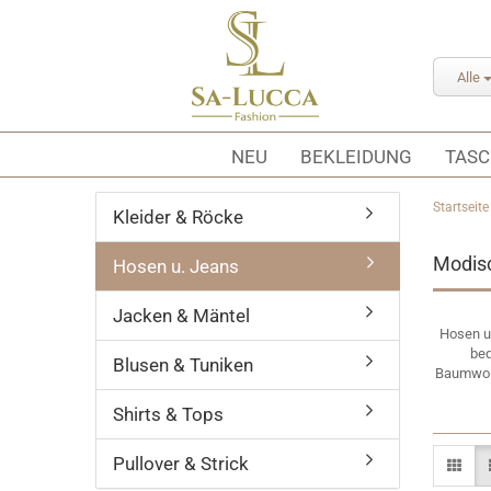
Alle
NEU
BEKLEIDUNG
TAS
Startseite
Kleider & Röcke
Modisc
Hosen u. Jeans
Jacken & Mäntel
Hosen un
beq
Blusen & Tuniken
Baumwoll
Shirts & Tops
Pullover & Strick