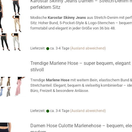
Karostar Skinny Jeans Damen – Stretch-Denim m
perfektem Sitz
Modische
Karostar Skinny Jeans
aus Stretch-Denim mit per
Sitz. Hoher Bund, 5-Pocket-Style & Logo-Sternchen – bequem
formstabil und elegant in jeder Größe von 36 bis 48.
Lieferzeit:
ca. 3-4 Tage
(Ausland abweichend)
Trendige Marlene Hose – super bequem, elegant
stilvoll
Trendige
Marlene Hose
mit weitem Bein, elastischem Bund 
Stretchanteil. Elegant, bequem & vielseitig kombinierbar – ide
Büro, Freizeit & besondere Anlässe.
Lieferzeit:
ca. 3-4 Tage
(Ausland abweichend)
Damen Hose Culotte Marlenehose – bequem, ele