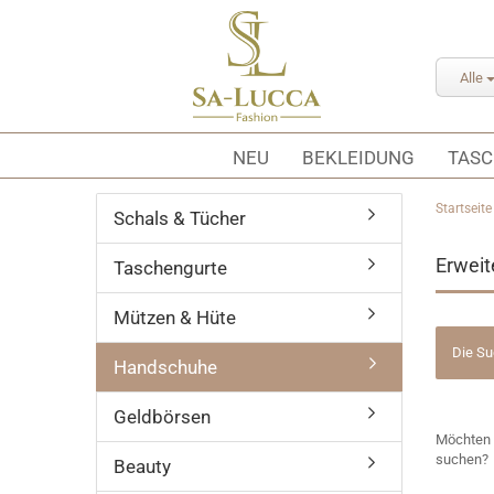
Alle
NEU
BEKLEIDUNG
TAS
Startseite
Schals & Tücher
Erweit
Taschengurte
Mützen & Hüte
Die Su
Handschuhe
Geldbörsen
MÖCHTE
Möchten 
SIE
suchen?
Beauty
NOCH
EINMAL