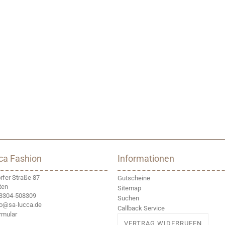
?
ca Fashion
Informationen
fer Straße 87
Gutscheine
ten
Sitemap
03304-508309
Suchen
nfo@sa-lucca.de
Callback Service
rmular
VERTRAG WIDERRUFEN