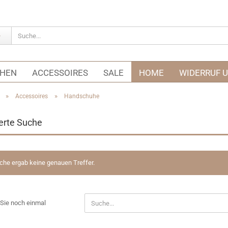
CHEN
ACCESSOIRES
SALE
HOME
WIDERRUF 
»
»
Accessoires
Handschuhe
erte Suche
che ergab keine genauen Treffer.
N
Sie noch einmal